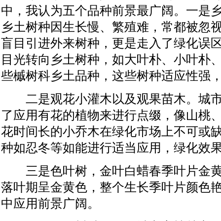
中，我认为五个品种前景最广阔。一是
乡土树种因生长慢、繁殖难，常都被忽
盲目引进外来树种，更是走入了绿化误
目光转向乡土树种，如大叶朴、小叶朴
些槭树科乡土品种，这些树种适应性强
二是观花小灌木以及观果苗木。城市
了应用有花的植物来进行点缀，像山桃
花时间长的小乔木在绿化市场上不可或
种如忍冬等如能进行适当应用，绿化效
三是色叶树，金叶白蜡春季叶片金黄
落叶期呈金黄色，整个生长季叶片颜色
中应用前景广阔。