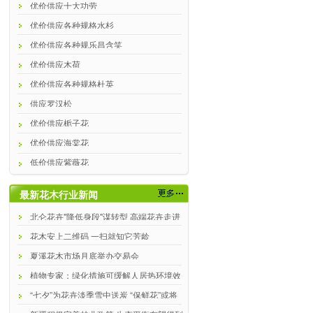
优价供应十大功劳
优价供应各种规格水杉
优价供应各种规乐昌含笑
优价供应木荷
优价供应各种规格杜英
供应罗汉松
优价供应栀子花
优价供应海棠花
低价供应紫薇花
最新花木行业新闻
北仑花卉"降低身段"谋转型 高端花卉走进
百姓家
花木安上二维码 一扫就知它芳龄
夏溪花木市场月底举办交易会
植物专家：绿化措施可缓解人居热环境效
应
“七夕”为花卉淡季雪中送炭 “保鲜花”或将
流行